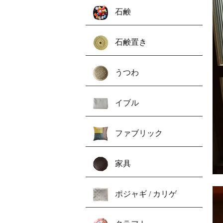
石鹸
石鹸置き
うつわ
イブル
ファブリック
家具
ポジャギ / カリゲ