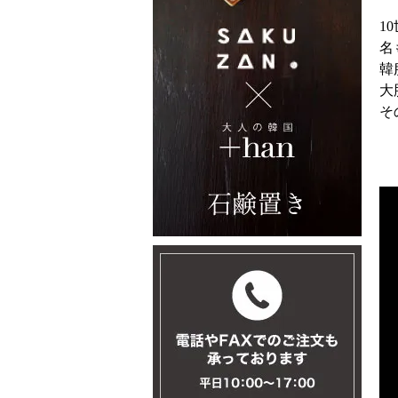
1
名
韓
大
そ