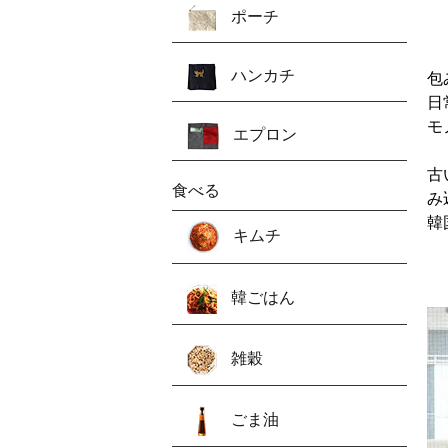
ポーチ
ハンカチ
包
日
モ
エプロン
古
食べる
み
韓
キムチ
韓ごはん
雑穀
ごま油