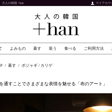
人の韓国 +han
マイアカウ
て
よみもの
暮す
装う
食べる
ご利用方法
P
暮す
ポジャギ / カリゲ
を通すことでさまざまな表情を魅せる「布のアート」