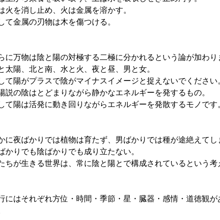
は火を消し止め、火は金属を溶かす。
して金属の刃物は木を傷つける。
らに万物は陰と陽の対極する二極に分かれるという論が加わり
と太陽、北と南、水と火、夜と昼、男と女。
して陽がプラスで陰がマイナスイメージと捉えないでください
陽説の陰はとどまりながら静かなエネルギーを発するもの。
して陽は活発に動き回りながらエネルギーを発散するモノです
かに夜ばかりでは植物は育たず、男ばかりでは種が途絶えてし
ばかりでも陰ばかりでも成り立たない。
たちが生きる世界は、常に陰と陽とで構成されているという考
行にはそれぞれ方位・時間・季節・星・臓器・感情・道徳観が
。