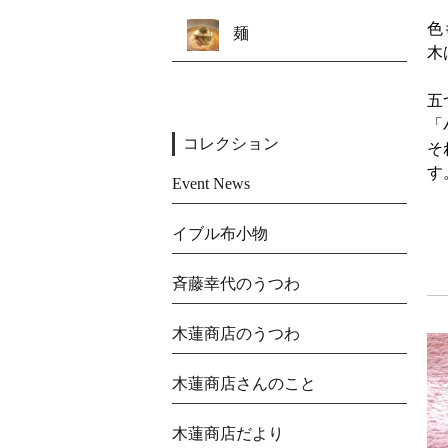
色
麺
木
五
「
コレクション
そ
す
Event News
イブル布小物
斉藤幸代のうつわ
木蓮商店のうつわ
木蓮商店さんのこと
木蓮商店だより