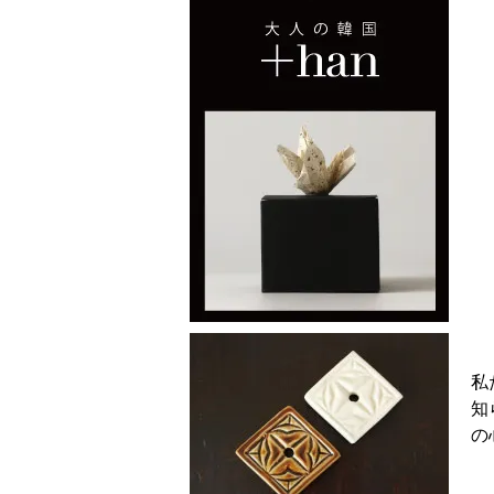
私
知
の