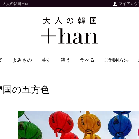
人の韓国 +han
マイアカウ
て
よみもの
暮す
装う
食べる
ご利用方法
韓国の五方色