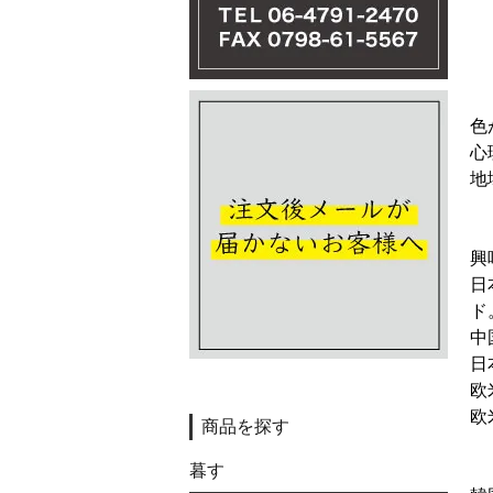
色
心
地
興
日
ド
中
日
欧
欧
商品を探す
暮す