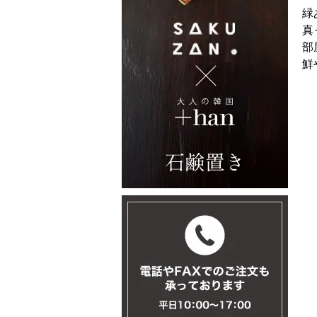
緑
真
部
鮮