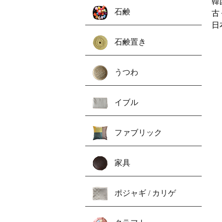
韓
石鹸
古
日
石鹸置き
うつわ
イブル
ファブリック
家具
ポジャギ / カリゲ