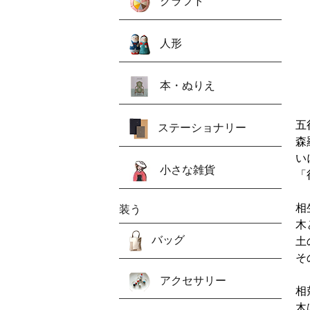
クラフト
人形
本・ぬりえ
五
ステーショナリー
森
い
小さな雑貨
「
相
装う
木
バッグ
土
そ
アクセサリー
相
木