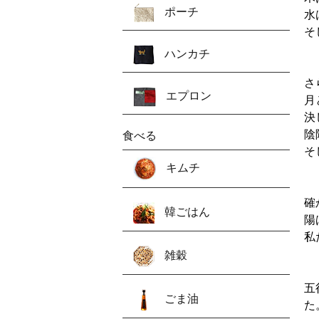
ポーチ
水
そ
ハンカチ
さ
エプロン
月
決
陰
食べる
そ
キムチ
確
韓ごはん
陽
私
雑穀
五
ごま油
た