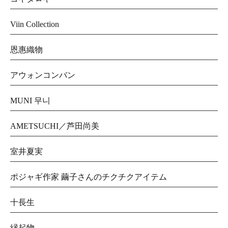
Viin Collection
恩惠織物
アウォンコンバン
MUNI 무니
AMETSUCHI／芦田尚美
室井夏実
ポジャギ作家 繭子さんのチクチクアイテム
十長生
縁起物