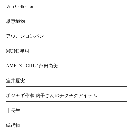
Viin Collection
恩惠織物
アウォンコンバン
MUNI 무니
AMETSUCHI／芦田尚美
室井夏実
ポジャギ作家 繭子さんのチクチクアイテム
十長生
縁起物