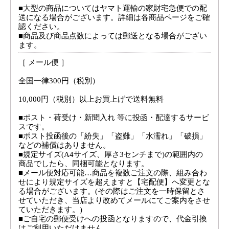
■大型の商品についてはヤマト運輸の家財宅急便での配
送になる場合がございます。詳細は各商品ページをご確
認ください。
■商品及び商品点数によっては郵送となる場合がござい
ます。
［ メール便 ］
全国一律300円（税別）
10,000円（税別）以上お買上げで送料無料
■ポスト・荷受け・新聞入れ 等に投函・配達するサービ
スです。
■ポスト投函後の「紛失」「盗難」「水濡れ」「破損」
などの補償はありません。
■規定サイズ(A4サイズ、厚さ3センチまで)の範囲内の
商品でしたら、同梱可能となります。
■メール便対応可能…商品を複数ご注文の際、組み合わ
せにより規定サイズを超えますと【宅配便】へ変更とな
る場合がございます。(その際はご注文を一時保留とさ
せていただき、当店より改めてメールにてご案内をさせ
ていただきます。)
■ご自宅の郵便受けへの投函となりますので、代金引換
はご利用いただけません。