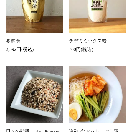
参鶏湯
チヂミミックス粉
2,592円(税込)
700円(税込)
日々の雑穀 31multi-grain
冷麺5食セット［ご自宅