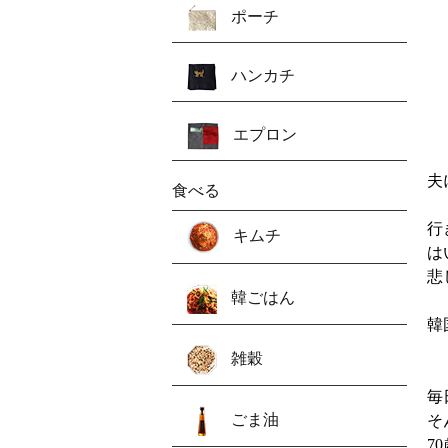
ポーチ
ハンカチ
エプロン
夫
食べる
行
キムチ
は
悲
韓ごはん
韓
雑穀
毎
ごま油
そ
7