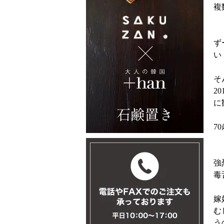
複
ず
い
そ
2
に
7
強
毒
嫁
む
う