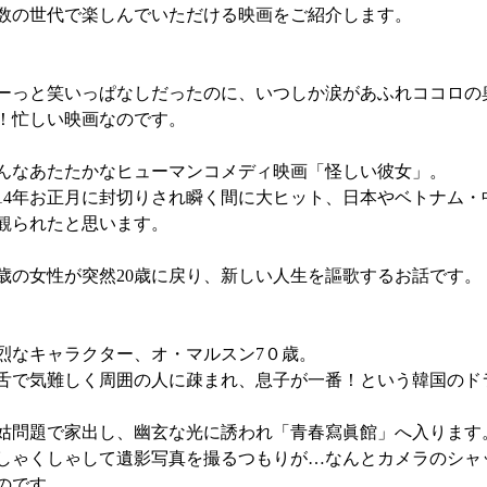
数の世代で楽しんでいただける映画をご紹介します。
ーっと笑いっぱなしだったのに、いつしか涙があふれココロの
！忙しい映画なのです。
んなあたたかなヒューマンコメディ映画「怪しい彼女」。
014年お正月に封切りされ瞬く間に大ヒット、日本やベトナム
観られたと思います。
0歳の女性が突然20歳に戻り、新しい人生を謳歌するお話です。
烈なキャラクター、オ・マルスン7０歳。
舌で気難しく周囲の人に疎まれ、息子が一番！という韓国のド
姑問題で家出し、幽玄な光に誘われ「青春寫眞館」へ入ります
しゃくしゃして遺影写真を撮るつもりが…なんとカメラのシャ
のです。