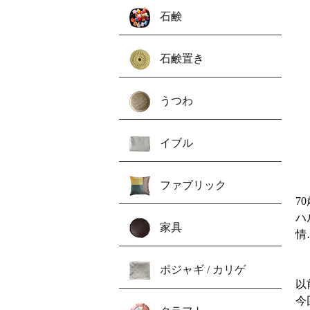
石鹸
石鹸置き
うつわ
イブル
ファブリック
7
ハ
家具
情
ポジャギ / カリゲ
以
今