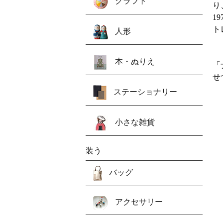
クラフト
り
1
ト
人形
本・ぬりえ
「
せ
ステーショナリー
小さな雑貨
装う
バッグ
アクセサリー