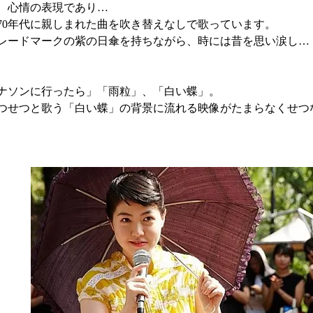
、心情の表現であり…
970年代に親しまれた曲を吹き替えなしで歌っています。
レードマークの紫の日傘を持ちながら、時には昔を思い涙し…
ナソンに行ったら」「雨粒」、「白い蝶」。
つせつと歌う「白い蝶」の背景に流れる映像がたまらなくせつ