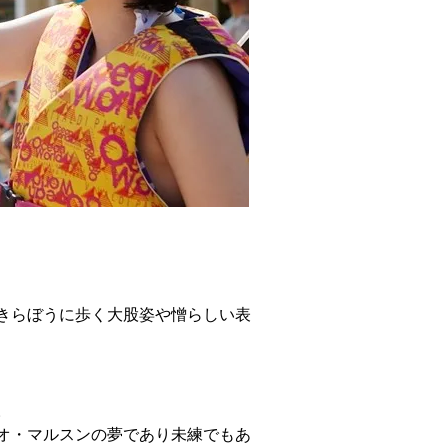
きらぼうに歩く大股姿や憎らしい表
。
オ・マルスンの夢であり未練でもあ