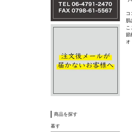
コ
肌
こ
節
オ
商品を探す
暮す