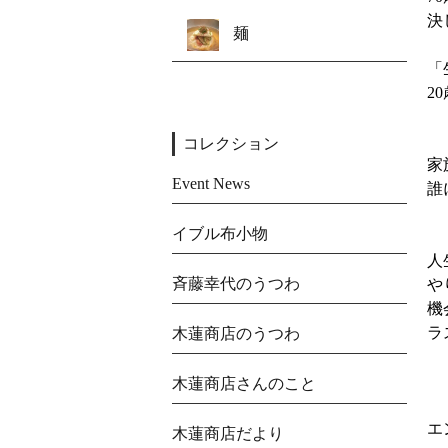
決
麺
「
2
コレクション
家
Event News
誰
イブル布小物
人
斉藤幸代のうつわ
や
機
ラ
木蓮商店のうつわ
木蓮商店さんのこと
エ
木蓮商店だより