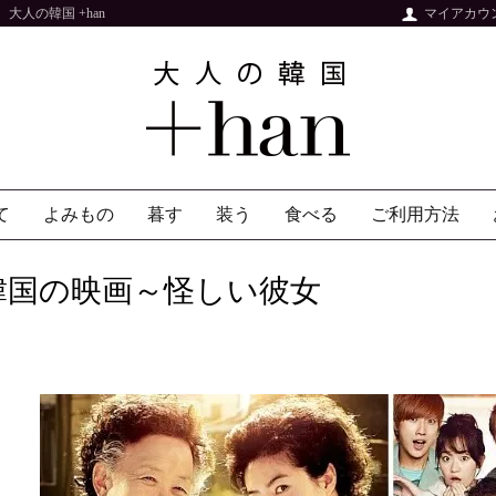
人の韓国 +han
マイアカウ
て
よみもの
暮す
装う
食べる
ご利用方法
韓国の映画～怪しい彼女