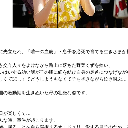
に先立たれ、「唯一の血筋」・息子を必死で育てる生きざまが
き交う人々をよけながら路上に落ちた野菜くずを拾い、
いはいする幼い我が子の腰に紐を結び自身の足首につなげなが
しくて悲しくてどうしようもなくて子を抱きながら泣き叫ぶ…
国の激動期を生きぬいた母の壮絶な姿です。
日が楽しくて…
んな時、事件が起こります。
0歳に戻ることを自ら選択するオ・ドュリ。愛する息子のため、