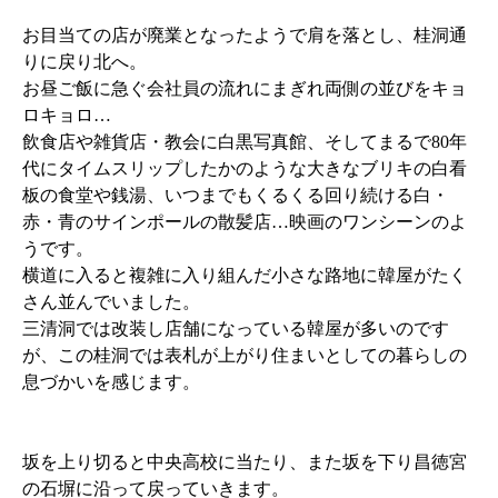
お目当ての店が廃業となったようで肩を落とし、桂洞通
りに戻り北へ。
お昼ご飯に急ぐ会社員の流れにまぎれ両側の並びをキョ
ロキョロ…
飲食店や雑貨店・教会に白黒写真館、そしてまるで80年
代にタイムスリップしたかのような大きなブリキの白看
板の食堂や銭湯、いつまでもくるくる回り続ける白・
赤・青のサインポールの散髪店…映画のワンシーンのよ
うです。
横道に入ると複雑に入り組んだ小さな路地に韓屋がたく
さん並んでいました。
三清洞では改装し店舗になっている韓屋が多いのです
が、この桂洞では表札が上がり住まいとしての暮らしの
息づかいを感じます。
坂を上り切ると中央高校に当たり、また坂を下り昌徳宮
の石塀に沿って戻っていきます。