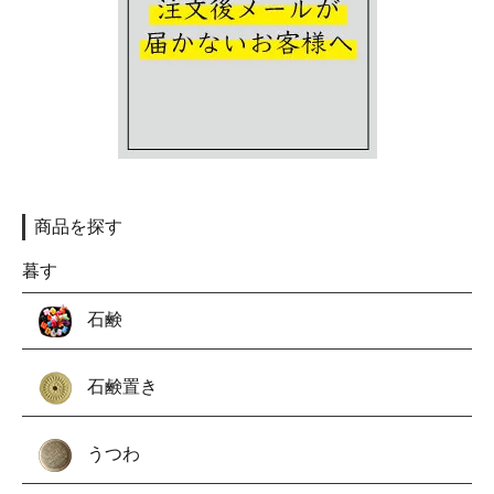
商品を探す
暮す
石鹸
石鹸置き
うつわ