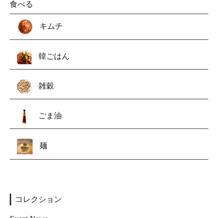
食べる
キムチ
韓ごはん
雑穀
ごま油
麺
コレクション