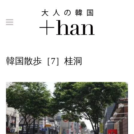
韓国散歩［7］桂洞