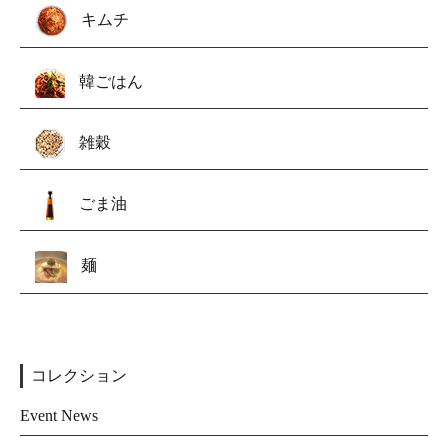
キムチ
韓ごはん
雑穀
ごま油
麺
コレクション
Event News