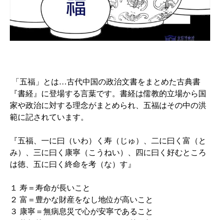
「五福」とは…
古代中国の政治文書をまとめた古典書
『書経』に登場する言葉です。書経は儒教的立場から国
家や政治に対する理念がまとめられ、五福はその中の洪
範に記されています。
『五福、一に曰（いわ）く寿（じゅ）、二に曰く富（と
み）、三に曰く康寧（こうねい）、四に曰く好むところ
は徳、五に曰く終命を考（な）す』
１ 寿＝寿命が長いこと
２ 富＝豊かな財産をなし地位が高いこと
３ 康寧＝無病息災で心が安寧であること