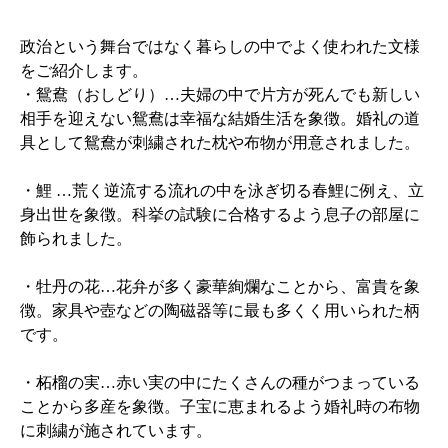
政治という舞台ではなく暮らしの中でよく使われた文様
をご紹介します。
・鴛鴦（おしどり）…夫婦の中で片方が死んでも新しい
相手を迎えない鴛鴦は幸福な結婚生活を象徴。婚礼の道
具として鴛鴦が刺繍された枕や布物が用意されました。
・鯉 …荒く逆流する流れの中を泳ぎ切る春鯉に例え、立
身出世を象徴。科挙の試験に合格するよう息子の部屋に
飾られました。
・牡丹の花…花弁が多く豪華絢爛なことから、富貴を象
徴。家具や壺などの陶磁器等に最も多くく用いられた柄
です。
・柘榴の実…赤い実の中にたくさんの種がつまっている
ことから多産を象徴。子宝に恵まれるよう婚礼時の布物
に刺繍が施されています。