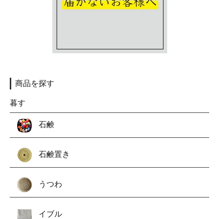
商品を探す
暮す
石鹸
石鹸置き
うつわ
イブル