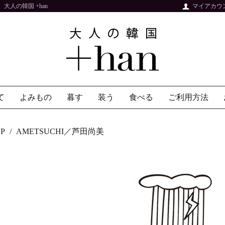
人の韓国 +han
マイアカウ
て
よみもの
暮す
装う
食べる
ご利用方法
P
AMETSUCHI／芦田尚美