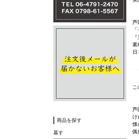
芦
「
『
素
日
こ
芦
け
商品を探す
懐
偶
暮す