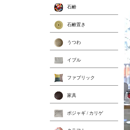
石鹸
石鹸置き
うつわ
イブル
ファブリック
家具
ポジャギ / カリゲ