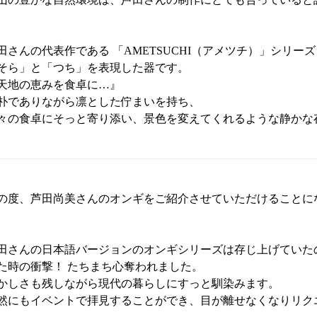
田さんの代表作である 「AMETSUCHI（アメツチ）」シリー
そら」と「つち」を表現した器です。
天地の恵みを食卓に…』
朴でありながら凛とした佇まいを持ち、
々の食卓にそっと寄り添い、景色を変えてくれるような静かな
の度、芦田尚美さんのオンギをご紹介させていただけることに
田さんの日本語バージョンのオンギシリーズは存じ上げていた
た時の衝撃！ たちまち心奪われました。
かしさも残しながら現代の暮らしにすっと馴染みます。
然にもイベントで拝見することができ、目が離せなくなりリク