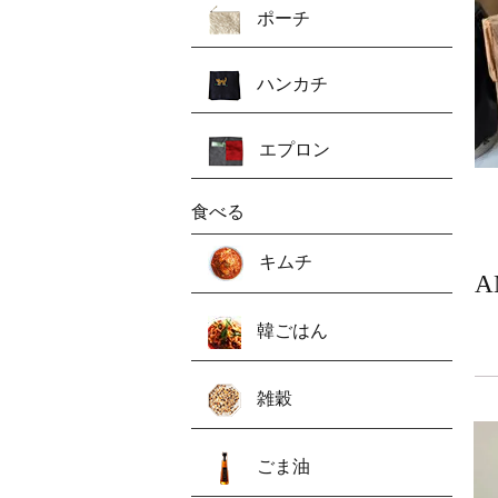
ポーチ
ハンカチ
エプロン
食べる
キムチ
A
韓ごはん
雑穀
ごま油