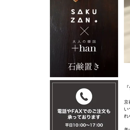
『
京
い
れ
美