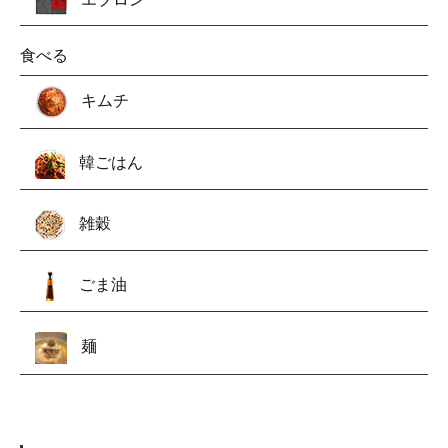
食べる
キムチ
韓ごはん
雑穀
ごま油
麺