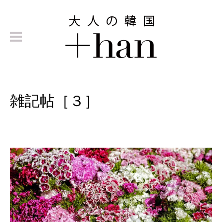
雑記帖［３］