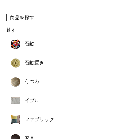
商品を探す
暮す
石鹸
石鹸置き
うつわ
イブル
ファブリック
家具