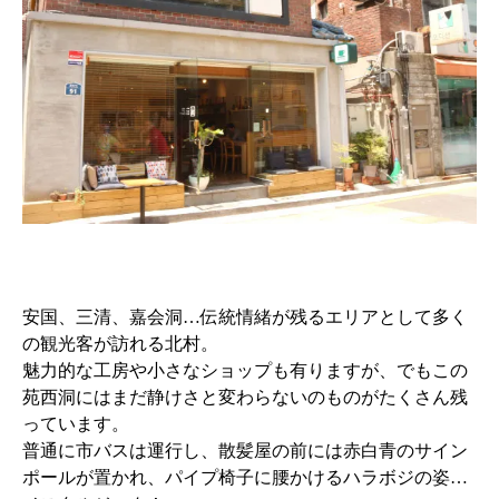
安国、三清、嘉会洞…伝統情緒が残るエリアとして多く
の観光客が訪れる北村。
魅力的な工房や小さなショップも有りますが、でもこの
苑西洞にはまだ静けさと変わらないのものがたくさん残
っています。
普通に市バスは運行し、散髪屋の前には赤白青のサイン
ポールが置かれ、パイプ椅子に腰かけるハラボジの姿…