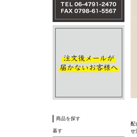
商品を探す
配
暮す
せ