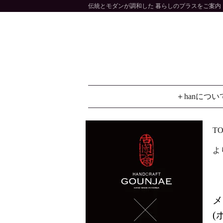
伝統とモダンが調和した 暮らしのプラスをご案内 大
＋hanについ
TO
よ
メ
(