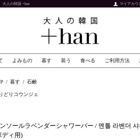
人の韓国 +han
マイアカウ
て
よみもの
暮す
装う
食べる
ご利用方法
P
暮す
石鹸
りどりコウンジェ
ンソールラベンダーシャワーバー / 멘톨 라벤더 
ボディ用)