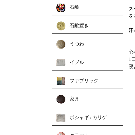
石鹸
ス
を
石鹸置き
汗
うつわ
心
1
イブル
寝
ファブリック
家具
ポジャギ / カリゲ