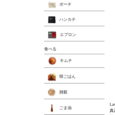
ポーチ
ハンカチ
エプロン
食べる
キムチ
韓ごはん
雑穀
La
ごま油
真