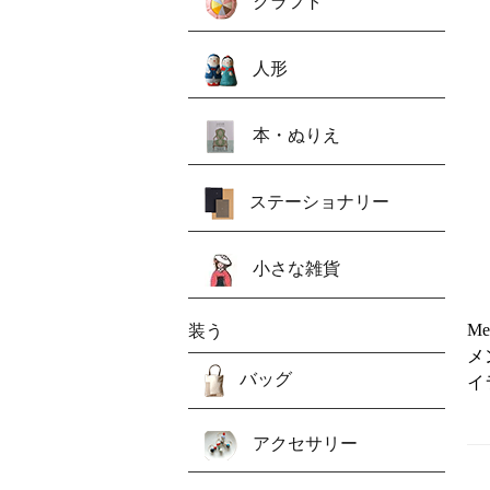
クラフト
人形
本・ぬりえ
ステーショナリー
小さな雑貨
Me
装う
メ
バッグ
イ
アクセサリー