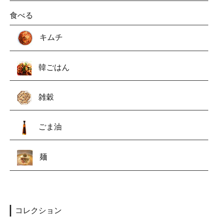
食べる
キムチ
韓ごはん
雑穀
ごま油
麺
コレクション