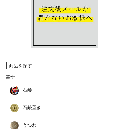
商品を探す
暮す
石鹸
石鹸置き
うつわ