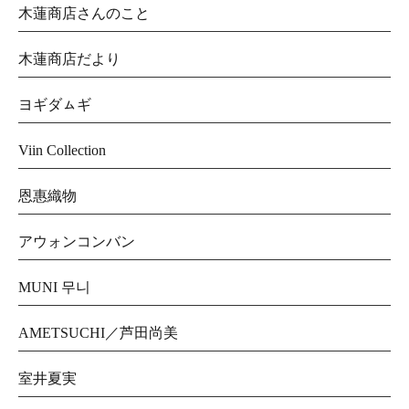
木蓮商店さんのこと
木蓮商店だより
ヨギダㇺギ
Viin Collection
恩惠織物
アウォンコンバン
MUNI 무니
AMETSUCHI／芦田尚美
室井夏実