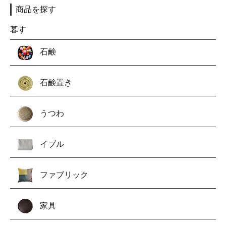
商品を探す
暮す
石鹸
石鹸置き
うつわ
イブル
ファブリック
家具