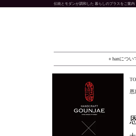
伝統とモダンが調和した 暮らしのプラスをご案内 大
＋hanについ
TO
恩
十