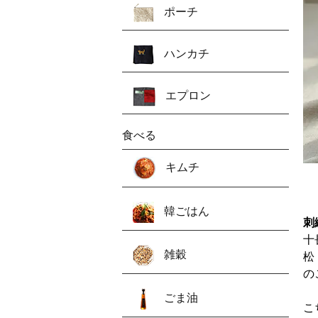
ポーチ
ハンカチ
エプロン
食べる
キムチ
韓ごはん
刺
十
雑穀
松
の
ごま油
こ