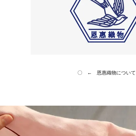
〇 ← 恩惠織物について