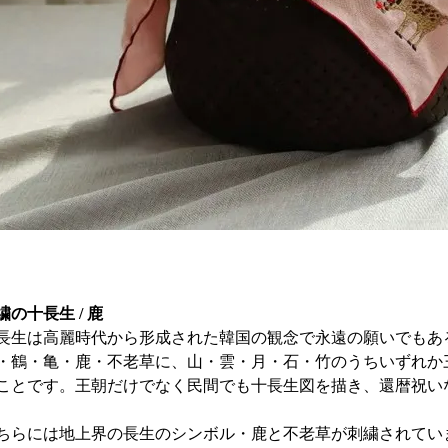
繍の十長生 / 鹿
長生は高麗時代から形成された韓国の観念で永遠の願いでもあ
・鶴・亀・鹿・不老草に、山・雲・月・石・竹のうちいずれか
ことです。王朝だけでなく民間でも十長生図を描き、還暦祝い
ちらには地上界の長生のシンボル・鹿と不老草が刺繍されてい