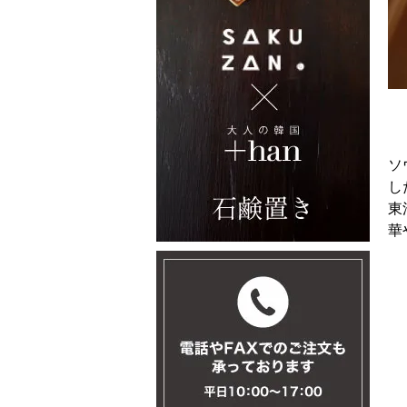
ソ
し
東
華