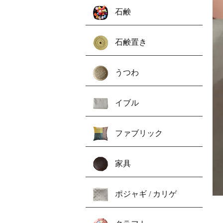
石鹸
石鹸置き
うつわ
イブル
ファブリック
家具
ポジャギ / カリゲ