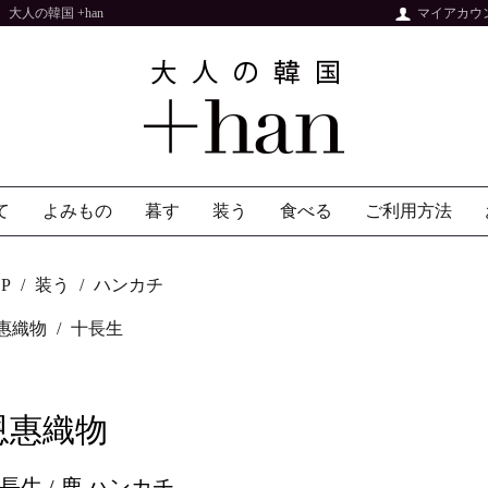
人の韓国 +han
マイアカウ
て
よみもの
暮す
装う
食べる
ご利用方法
P
装う
ハンカチ
惠織物
十長生
恩惠織物
長生 / 鹿 ハンカチ