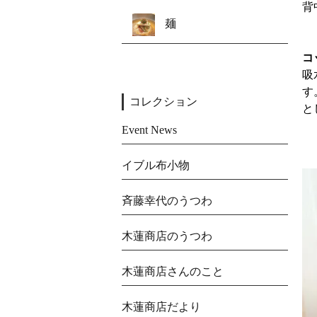
背
麺
コ
吸
す
コレクション
と
Event News
イブル布小物
斉藤幸代のうつわ
木蓮商店のうつわ
木蓮商店さんのこと
木蓮商店だより