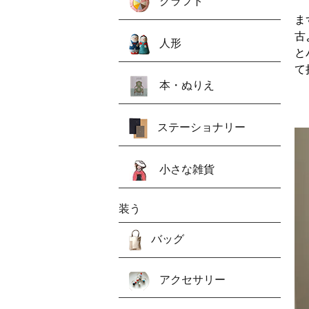
クラフト
ま
古
人形
と
て
本・ぬりえ
ステーショナリー
小さな雑貨
装う
バッグ
アクセサリー