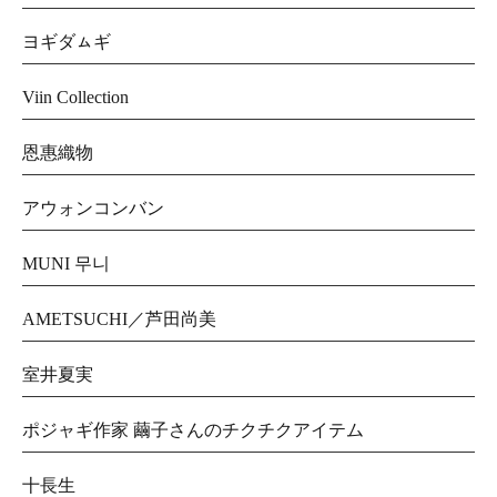
ヨギダㇺギ
Viin Collection
恩惠織物
アウォンコンバン
MUNI 무니
AMETSUCHI／芦田尚美
室井夏実
ポジャギ作家 繭子さんのチクチクアイテム
十長生