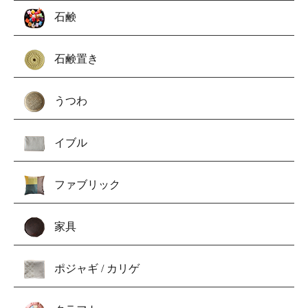
石鹸
石鹸置き
うつわ
イブル
ファブリック
家具
ポジャギ / カリゲ