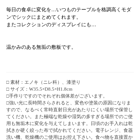
毎日の食卓に変化を…いつものテーブルを格調高くモダ
ンでシックにまとめてくれます。
またコレクションのディスプレイにも…
温かみのある無垢の敷板です。
□ 素材：エノキ（ニレ科）、漆塗り
□ サイズ：W35.5×D8.5×H1.8cm
□手作りですのでそれぞれ個体差がございます。
□強い光に長時間さらされると、変色や塗装の原因になりま
すので、なるべく常時直射日光があたりにくい場所で保管し
てください。また極端な乾燥や湿気の多すぎる場所でのご使
用も無垢木に変化を与えてしまいます。日頃のお手入れは乾
拭きか硬く絞った布で拭かれてください。電子レンジ、食器
洗い機、乾燥機のご使用はお控え下さい。食べ物を直接置か